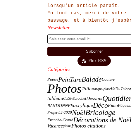
lorsqu'un article paraît.
En tout cas, merci de votre
passage, et à bientôt j'espè
Newsletter
Flux RSS
Catégories
Balade
PeinTure
Poésie
Couture
Photos
Toile
Tricot
marque-place
Haïku
Quotidie
tableau
Dessins
crochet
CuiSinE
Déco
acrylique
Fimo
RANDONNEE
Pâques
Bricolage
Noël
Projet-52-2020
Décorations de Noë
Franche-Comté
Photos citations
Vacances
laine