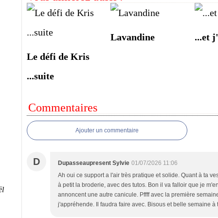
Lavandine
...et j
Le défi de Kris
...suite
Commentaires
Ajouter un commentaire
D
Dupasseaupresent Sylvie
01/07/2026 11:06
Ah oui ce support a l'air très pratique et solide. Quant à ta ve
à petit la broderie, avec des tutos. Bon il va falloir que je m'en
ël
annoncent une autre canicule. Pffff avec la première semai
j'appréhende. Il faudra faire avec. Bisous et belle semaine à t